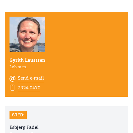
Gyrith Laustsen
Løb m.m.
Send e-mail
2324 0470
STED:
Esbjerg Padel